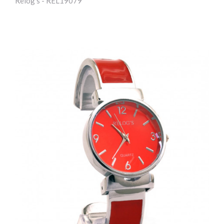
Relog's - REL19079