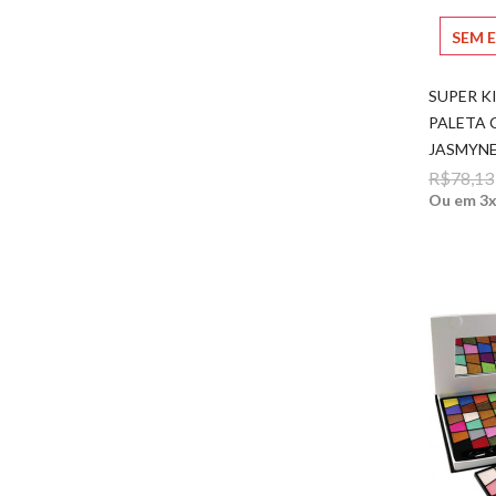
SEM 
SUPER 
PALETA 
JASMYNE
R$78,13
Ou em 3x