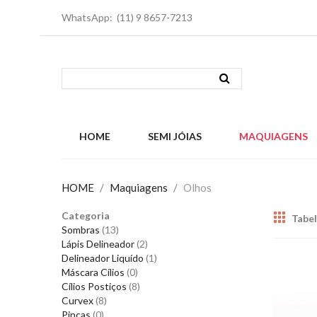
WhatsApp: (11) 9 8657-7213
HOME
SEMI JÓIAS
MAQUIAGENS
HOME
/
Maquiagens
/
Olhos
Categoria
Tabe
Sombras
(13)
Lápis Delineador
(2)
Delineador Liquído
(1)
Máscara Cílios
(0)
Cílios Postiços
(8)
Curvex
(8)
Pinças
(0)