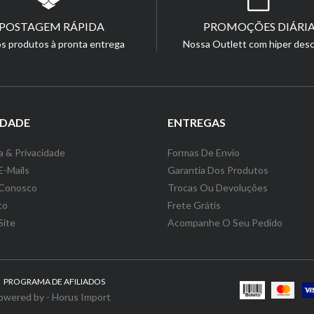
POSTAGEM RÁPIDA
PROMOÇÕES DIÁRIA
s produtos à pronta entrega
Nossa Outlett com hiper des
IDADE
ENTREGAS
 & Privacidade
Formas De Envio
E-Mails
Garantia Dos Produtos
 Conosco
Trocas Ou Devoluções
to
Frete Grátis
Site
Acompanhe O Seu Pedido
PROGRAMA DE AFILIADOS
owered by - Horus Import