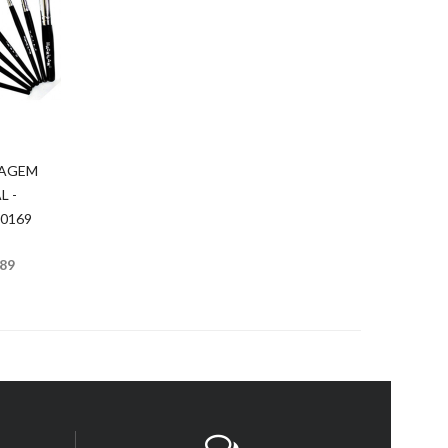
IAGEM
L -
0169
,89