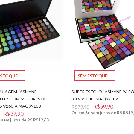
ESTOQUE
SEM ESTOQUE
QUIAGEM JASMYNE
SUPER ESTOJO JASMYNE 96 S
UTY COM 55 CORES DE
3D V951-A - MAQ99102
R$59,90
 V260-A MAQ99100
R$79,90
Ou em 3x sem juros de R$ R$19
R$37,90
 sem juros de R$ R$12,63