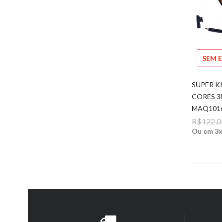
SEM 
SUPER K
CORES 3
MAQ101
R$122,0
Ou em 3x