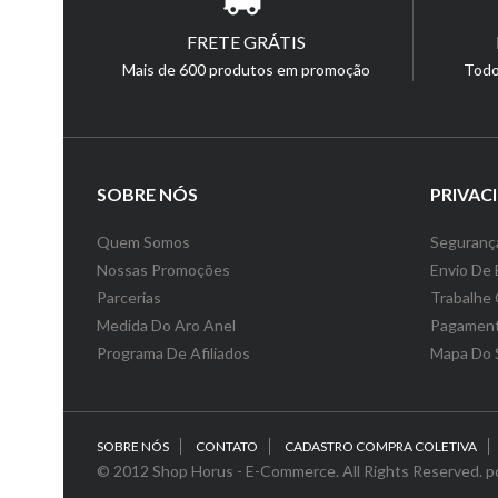
FRETE GRÁTIS
Mais de 600 produtos em promoção
Todo
SOBRE NÓS
PRIVAC
Quem Somos
Segurança
Nossas Promoções
Envio De 
Parcerias
Trabalhe
Medida Do Aro Anel
Pagamen
Programa De Afiliados
Mapa Do 
SOBRE NÓS
CONTATO
CADASTRO COMPRA COLETIVA
© 2012 Shop Horus - E-Commerce. All Rights Reserved. p